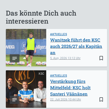
Das könnte Dich auch
interessieren
AKTUELLES
Wanitzek führt den KSC
auch 2026/27 als Kapitän
an
bookmark_border
5. Aug. 2026
13:12
KSC
AKTUELLES
Verstärkung fürs
Mittelfeld: KSC holt
Santeri Väänänen
bookmark_border
22. Juli 2026
10:44