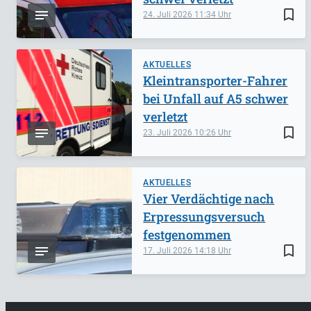
bookmark_border
24. Juli 2026
11:34
AKTUELLES
Kleintransporter-Fahrer
bei Unfall auf A5 schwer
verletzt
bookmark_border
23. Juli 2026
10:26
AKTUELLES
Vier Verdächtige nach
Erpressungsversuch
festgenommen
bookmark_border
17. Juli 2026
14:18