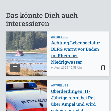
Das könnte Dich auch
interessieren
AKTUELLES
Achtung Lebensgefahr:
DLRG warnt vor Baden
im Rhein bei
Niedrigwasser
bookmark_border
6. Aug. 2026
15:53
AKTUELLES
Oberderdingen: 11-
Jährige rennt bei Rot
über Ampel und wird
schwer verletzt