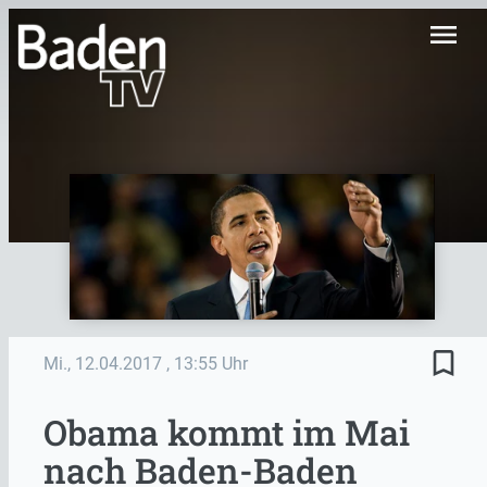
menu
bookmark_border
Mi., 12.04.2017
, 13:55 Uhr
Obama kommt im Mai
nach Baden-Baden