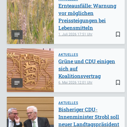
Ernteausfälle: Warnung
vor möglichen
Preissteigungen bei
Lebensmitteln
bookmark_border
1. Juli 2026
17:51
AKTUELLES
Grüne und CDU einigen
sich auf
Koalitionsvertrag
bookmark_border
6. Mai 2026
12:01
AKTUELLES
Bisheriger CDU-
Innenminister Strobl soll
neuer Landtagspräsident