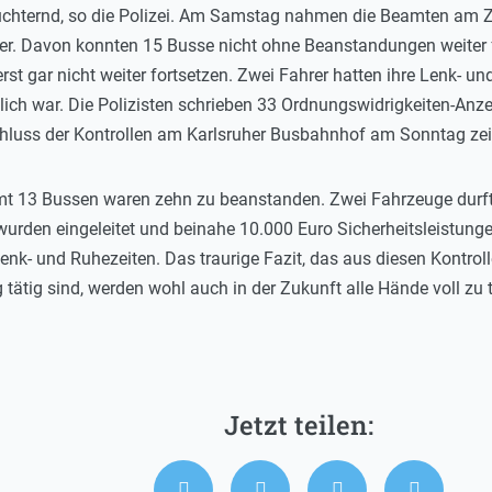
nüchternd, so die Polizei. Am Samstag nahmen die Beamten am 
er. Davon konnten 15 Busse nicht ohne Beanstandungen weiter f
rst gar nicht weiter fortsetzen. Zwei Fahrer hatten ihre Lenk- u
ich war. Die Polizisten schrieben 33 Ordnungswidrigkeiten-Anz
hluss der Kontrollen am Karlsruher Busbahnhof am Sonntag zeigt
 13 Bussen waren zehn zu beanstanden. Zwei Fahrzeuge durften
urden eingeleitet und beinahe 10.000 Euro Sicherheitsleistung
enk- und Ruhezeiten. Das traurige Fazit, das aus diesen Kontrolle
ätig sind, werden wohl auch in der Zukunft alle Hände voll zu tu