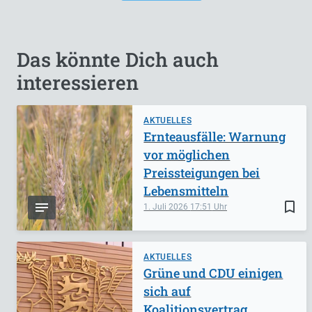
Das könnte Dich auch
interessieren
AKTUELLES
Ernteausfälle: Warnung
vor möglichen
Preissteigungen bei
Lebensmitteln
bookmark_border
1. Juli 2026
17:51
AKTUELLES
Grüne und CDU einigen
sich auf
Koalitionsvertrag