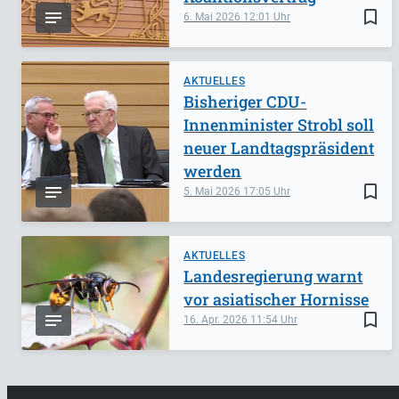
bookmark_border
6. Mai 2026
12:01
AKTUELLES
Bisheriger CDU-
Innenminister Strobl soll
neuer Landtagspräsident
werden
bookmark_border
5. Mai 2026
17:05
AKTUELLES
Landesregierung warnt
vor asiatischer Hornisse
bookmark_border
16. Apr. 2026
11:54