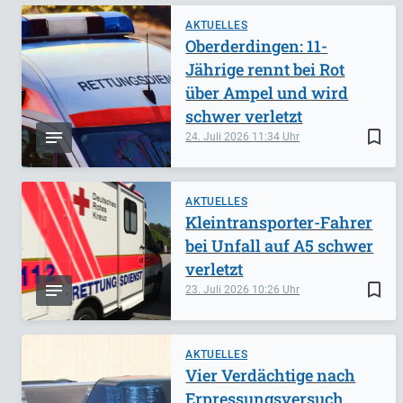
AKTUELLES
Oberderdingen: 11-
Jährige rennt bei Rot
über Ampel und wird
schwer verletzt
bookmark_border
24. Juli 2026
11:34
AKTUELLES
Kleintransporter-Fahrer
bei Unfall auf A5 schwer
verletzt
bookmark_border
23. Juli 2026
10:26
AKTUELLES
Vier Verdächtige nach
Erpressungsversuch