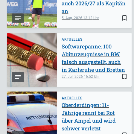
auch 2026/27 als Kapitän
an
bookmark_border
5. Aug. 2026
13:12
AKTUELLES
Softwarepanne: 100
Abiturzeugnisse in BW
falsch ausgestellt, auch
in Karlsruhe und Bretten
bookmark_border
27. Juli 2026
16:52
AKTUELLES
Oberderdingen: 11-
Jährige rennt bei Rot
über Ampel und wird
schwer verletzt