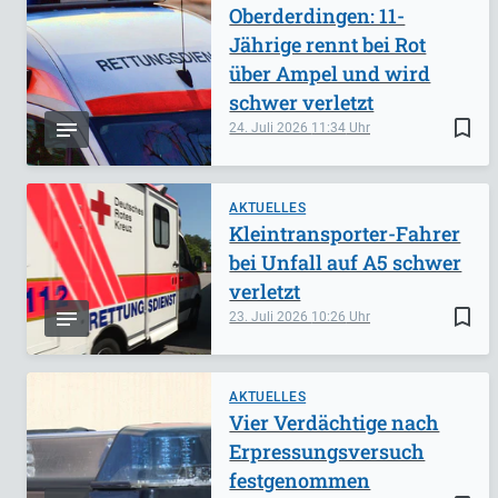
Oberderdingen: 11-
Jährige rennt bei Rot
über Ampel und wird
schwer verletzt
bookmark_border
24. Juli 2026
11:34
AKTUELLES
Kleintransporter-Fahrer
bei Unfall auf A5 schwer
verletzt
bookmark_border
23. Juli 2026
10:26
AKTUELLES
Vier Verdächtige nach
Erpressungsversuch
festgenommen