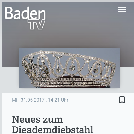
menu
bookmark_border
Mi., 31.05.2017
, 14:21 Uhr
Neues zum
Dieademdiebstahl