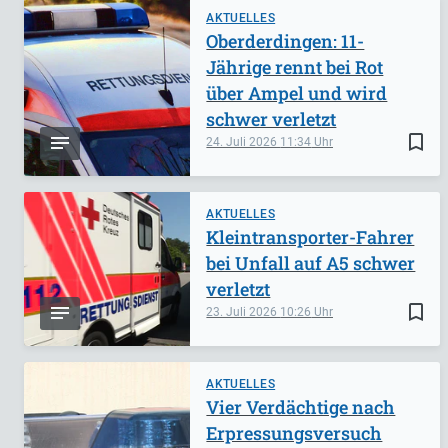
AKTUELLES
Oberderdingen: 11-
Jährige rennt bei Rot
über Ampel und wird
schwer verletzt
bookmark_border
24. Juli 2026
11:34
AKTUELLES
Kleintransporter-Fahrer
bei Unfall auf A5 schwer
verletzt
bookmark_border
23. Juli 2026
10:26
AKTUELLES
Vier Verdächtige nach
Erpressungsversuch