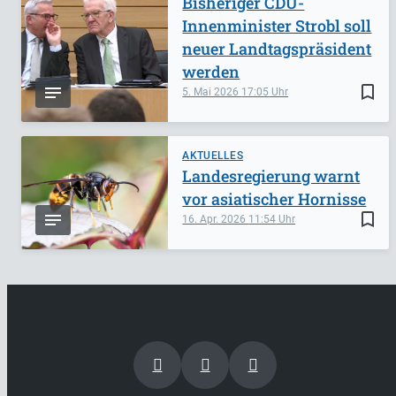
Bisheriger CDU-
Innenminister Strobl soll
neuer Landtagspräsident
werden
bookmark_border
5. Mai 2026
17:05
AKTUELLES
Landesregierung warnt
vor asiatischer Hornisse
bookmark_border
16. Apr. 2026
11:54