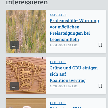
interessieren
AKTUELLES
Ernteausfälle: Warnung
vor möglichen
Preissteigungen bei
Lebensmitteln
bookmark_border
1. Juli 2026
17:51
AKTUELLES
Grüne und CDU einigen
sich auf
Koalitionsvertrag
bookmark_border
6. Mai 2026
12:01
AKTUELLES