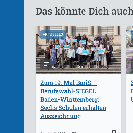
Das könnte Dich auch
AKTUELLES
Zum 19. Mal BoriS –
Berufswahl-SIEGEL
Baden-Württemberg:
Sechs Schulen erhalten
Auszeichnung
bookmark_border
17. Juli 2026
15:20
1