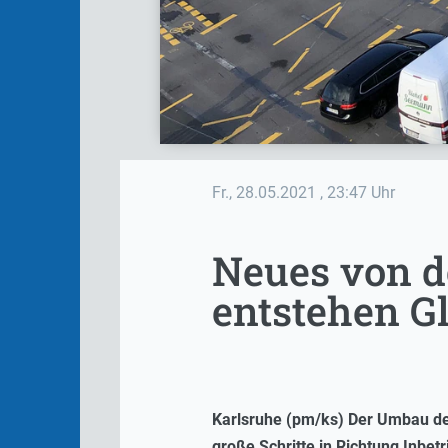
Fr., 28.05.2021
, 23:47 Uhr
Neues von d
entstehen G
Karlsruhe (pm/ks) Der Umbau der
große Schritte in Richtung Inbe