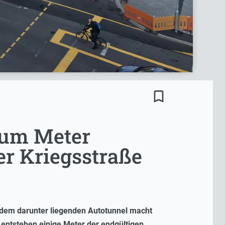
bookmark_border
 um Meter
er Kriegsstraße
 dem darunter liegenden Autotunnel macht
entstehen einige Meter der endgültigen