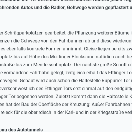
fahrenden Autos und die Radler, Gehwege werden gepflastert un
 Schrägparkplätzen gearbeitet, die Pflanzung weiterer Bäume im
grenzen die Gehwege von den Fahrbahnen ab und diese wiederum
hes ebenfalls konkrete Formen annimmt: Gleise liegen bereits z
platz bis auf Höhe des Meidinger Blocks und natürlich auch bere
straße bis zum Mendelssohnplatz. Der nächste große Schritt er
die vorhandene Fahrbahn gelegt, zeitgleich erhält das Ettlinger 
egen. Gebaut wird auch schon die Haltestelle Rüppurrer Tor i
erkehr westlich des Ettlinger Tors erst einmal auf den endgülti
linger Tor begonnen werden. Zuletzt kommt dann die Haltestelle Ka
en hat der Bau der Oberfläche der Kreuzung: Außer Fahrbahnen 
reieck für die oberirdisch in der Karl- und in der Kriegsstraße v
sbau des Autotunnels