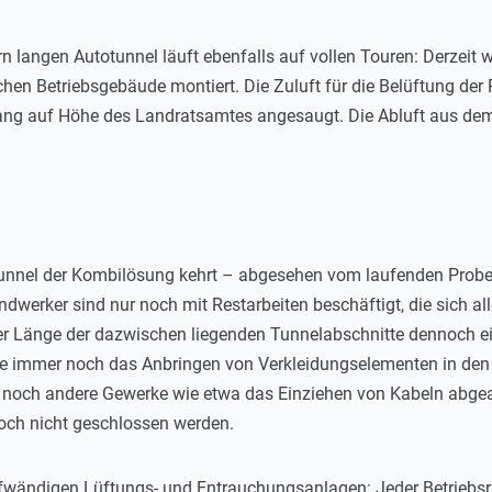
n langen Autotunnel läuft ebenfalls auf vollen Touren: Derzeit 
chen Betriebsgebäude montiert. Die Zuluft für die Belüftung de
g auf Höhe des Landratsamtes angesaugt. Die Abluft aus dem 
nnel der Kombilösung kehrt – abgesehen vom laufenden Probeb
dwerker sind nur noch mit Restarbeiten beschäftigt, die sich al
der Länge der dazwischen liegenden Tunnelabschnitte dennoch 
ise immer noch das Anbringen von Verkleidungselementen in den
 noch andere Gewerke wie etwa das Einziehen von Kabeln abgear
och nicht geschlossen werden.
aufwändigen Lüftungs- und Entrauchungsanlagen: Jeder Betriebsr