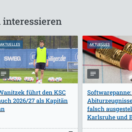
 interessieren
AKTUELLES
AKTUELLES
Wanitzek führt den KSC
Softwarepanne:
auch 2026/27 als Kapitän
Abiturzeugniss
an
falsch ausgestel
Karlsruhe und B