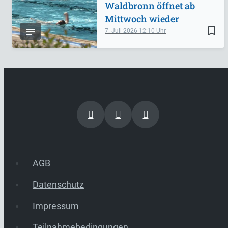
Waldbronn öffnet ab
Mittwoch wieder
bookmark_border
7. Juli 2026
12:10
AGB
Datenschutz
Impressum
Teilnahmebedingungen