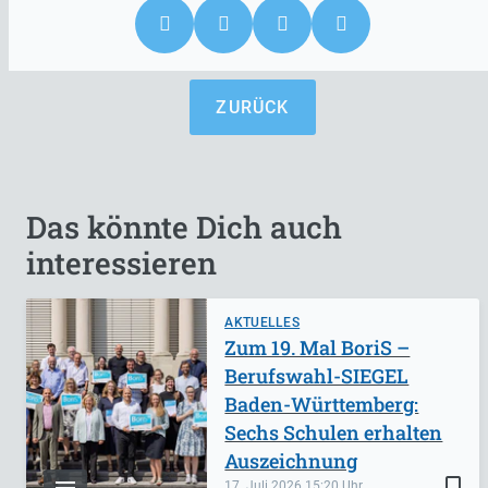
ZURÜCK
Das könnte Dich auch
interessieren
AKTUELLES
Zum 19. Mal BoriS –
Berufswahl-SIEGEL
Baden-Württemberg:
Sechs Schulen erhalten
Auszeichnung
bookmark_border
17. Juli 2026
15:20