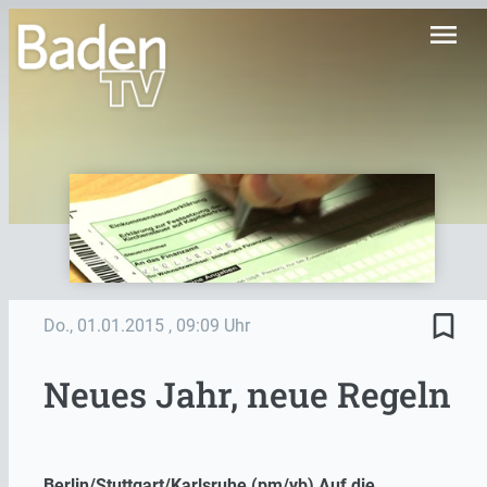
menu
bookmark_border
Do., 01.01.2015
, 09:09 Uhr
Neues Jahr, neue Regeln
Berlin/Stuttgart/Karlsruhe (pm/yb) Auf die