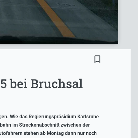
bookmark_border
 bei Bruchsal
gen. Wie das Regierungspräsidium Karlsruhe
ahrbahn im Streckenabschnitt zwischen der
utofahrern stehen ab Montag dann nur noch