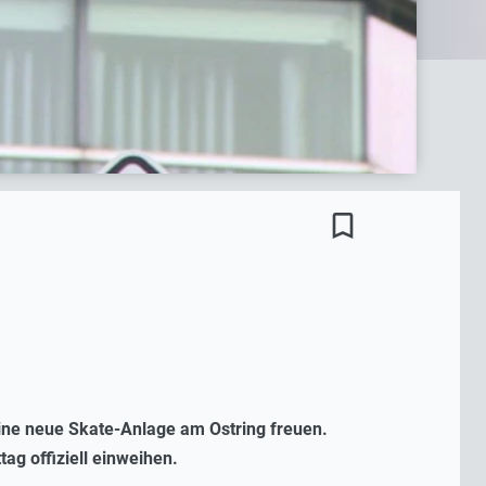
bookmark_border
ine neue Skate-Anlage am Ostring freuen.
g offiziell einweihen.