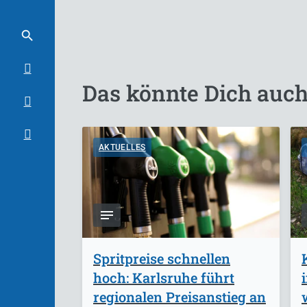
Das könnte Dich auch
AKTUELLES
Spritpreise schnellen
hoch: Karlsruhe führt
regionalen Preisanstieg an