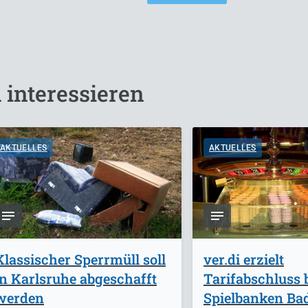
 interessieren
AKTUELLES
AKTUELLES
Klassischer Sperrmüll soll
ver.di erzielt
in Karlsruhe abgeschafft
Tarifabschluss 
werden
Spielbanken Ba