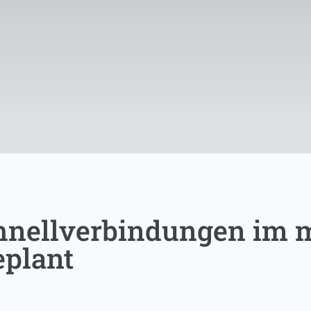
nellverbindungen im m
eplant