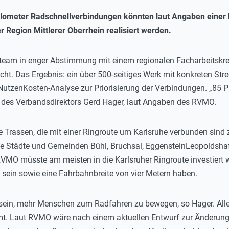
ilometer Radschnellverbindungen könnten laut Angaben einer 
r Region Mittlerer Oberrhein realisiert werden.
erteam in enger Abstimmung mit einem regionalen Facharbeitskrei
cht. Das Ergebnis: ein über 500-seitiges Werk mit konkreten S
tzenKosten-Analyse zur Priorisierung der Verbindungen. „85 P
ge des Verbandsdirektors Gerd Hager, laut Angaben des RVMO.
e Trassen, die mit einer Ringroute um Karlsruhe verbunden sind z
e Städte und Gemeinden Bühl, Bruchsal, EggensteinLeopoldshafen
MO müsste am meisten in die Karlsruher Ringroute investiert 
 sein sowie eine Fahrbahnbreite von vier Metern haben.
 sein, mehr Menschen zum Radfahren zu bewegen, so Hager. Alle
mt. Laut RVMO wäre nach einem aktuellen Entwurf zur Änderun