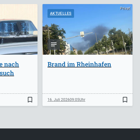
Privat
AKTUELLES
ge nach
Brand im Rheinhafen
rsuch
bookmark_border
bookmark_border
16. Juli 2026
09:05