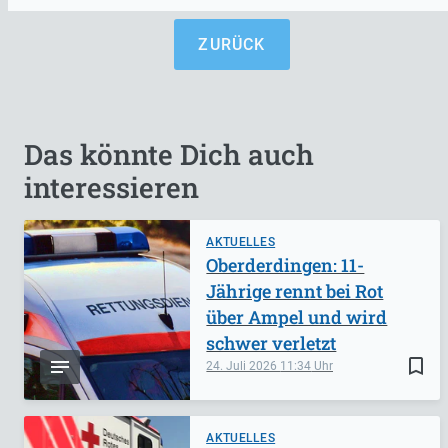
ZURÜCK
Das könnte Dich auch
interessieren
AKTUELLES
Oberderdingen: 11-
Jährige rennt bei Rot
über Ampel und wird
schwer verletzt
bookmark_border
24. Juli 2026
11:34
AKTUELLES