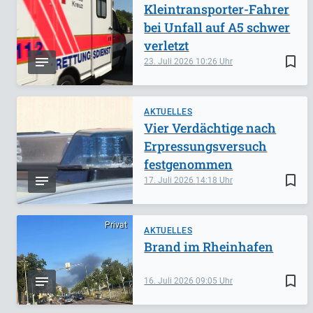
Kleintransporter-Fahrer
bei Unfall auf A5 schwer
verletzt
bookmark_border
23. Juli 2026
10:26
AKTUELLES
Vier Verdächtige nach
Erpressungsversuch
festgenommen
bookmark_border
17. Juli 2026
14:18
Privat
AKTUELLES
Brand im Rheinhafen
bookmark_border
16. Juli 2026
09:05