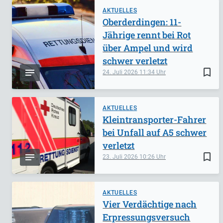
AKTUELLES
Oberderdingen: 11-
Jährige rennt bei Rot
über Ampel und wird
schwer verletzt
bookmark_border
24. Juli 2026
11:34
AKTUELLES
Kleintransporter-Fahrer
bei Unfall auf A5 schwer
verletzt
bookmark_border
23. Juli 2026
10:26
AKTUELLES
Vier Verdächtige nach
Erpressungsversuch