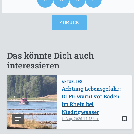
ZURÜCK
Das könnte Dich auch
interessieren
AKTUELLES
Achtung Lebensgefahr:
DLRG warnt vor Baden
im Rhein bei
Niedrigwasser
bookmark_border
6. Aug. 2026
15:53