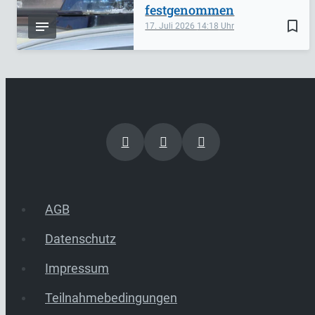
festgenommen
bookmark_border
17. Juli 2026
14:18
AGB
Datenschutz
Impressum
Teilnahmebedingungen