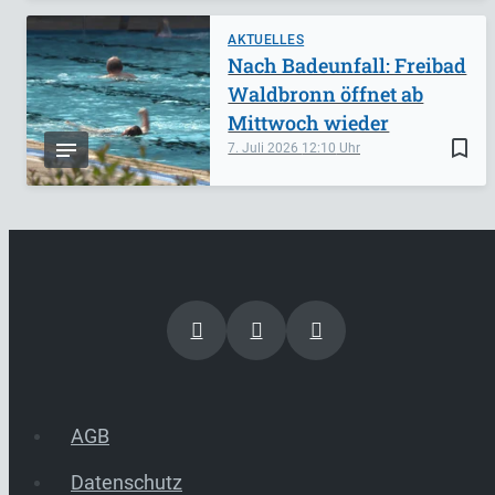
AKTUELLES
Nach Badeunfall: Freibad
Waldbronn öffnet ab
Mittwoch wieder
bookmark_border
7. Juli 2026
12:10
AGB
Datenschutz