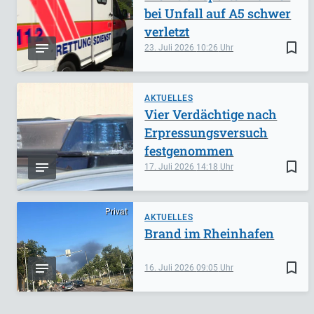
bei Unfall auf A5 schwer
verletzt
bookmark_border
23. Juli 2026
10:26
AKTUELLES
Vier Verdächtige nach
Erpressungsversuch
festgenommen
bookmark_border
17. Juli 2026
14:18
Privat
AKTUELLES
Brand im Rheinhafen
bookmark_border
16. Juli 2026
09:05