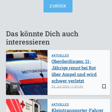
ZURÜCK
Das könnte Dich auch
interessieren
AKTUELLES
Oberderdingen: 11-
Jährige rennt bei Rot
über Ampel und wird
schwer verletzt
bookmark_border
24. Juli 2026
11:34
AKTUELLES
Kleintransporter-Fahrer