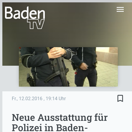
menu
bookmark_border
Fr., 12.02.2016
, 19:14 Uhr
Neue Ausstattung für
Polizei in Baden-