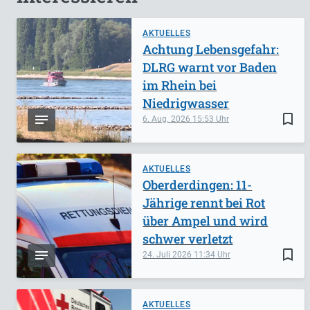
AKTUELLES
Achtung Lebensgefahr:
DLRG warnt vor Baden
im Rhein bei
Niedrigwasser
bookmark_border
6. Aug. 2026
15:53
AKTUELLES
Oberderdingen: 11-
Jährige rennt bei Rot
über Ampel und wird
schwer verletzt
bookmark_border
24. Juli 2026
11:34
AKTUELLES