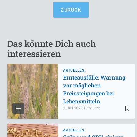
ZURÜCK
Das könnte Dich auch
interessieren
AKTUELLES
Ernteausfälle: Warnung
vor möglichen
Preissteigungen bei
Lebensmitteln
bookmark_border
1. Juli 2026
17:51
AKTUELLES