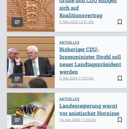
Grüne und CDU einigen
sich auf
Koalitionsvertrag
bookmark_border
6. Mai 2026
12:01
AKTUELLES
Bisheriger CDU-
Innenminister Strobl soll
neuer Landtagspräsident
werden
bookmark_border
5. Mai 2026
17:05
AKTUELLES
Landesregierung warnt
vor asiatischer Hornisse
bookmark_border
16. Apr. 2026
11:54