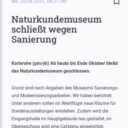
bookmark_border
Mo., 03.08.2015
, 08:21 Uhr
Naturkundemuseum
schließt wegen
Sanierung
Karlsruhe (pm/yb) Ab heute bis Ende Oktober bleibt
das Naturkundemuseum geschlossen.
Grund sind nach Angaben des Museums Sanierungs-
und Modernisierungsarbeiten. Wir haben berichtet.
Unter anderem sollen im Westflügel neue Räume für
Sonderausstellungen entstehen. Zudem wird die
Eingangshalle im Hauptgebäude neu gestaltet, im
Obergeschoss wird eine Cafeteria eingerichtet.