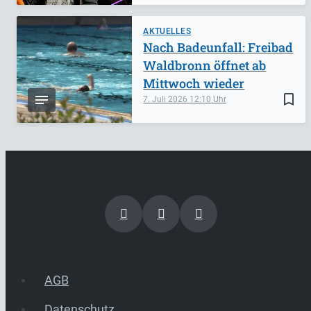
AKTUELLES
Nach Badeunfall: Freibad
Waldbronn öffnet ab
Mittwoch wieder
bookmark_border
7. Juli 2026
12:10
AGB
Datenschutz