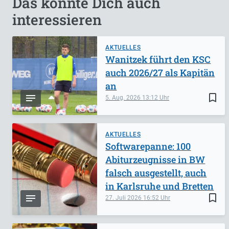
Das könnte Dich auch
interessieren
AKTUELLES
Wanitzek führt den KSC
auch 2026/27 als Kapitän
an
bookmark_border
5. Aug. 2026
13:12
AKTUELLES
Softwarepanne: 100
Abiturzeugnisse in BW
falsch ausgestellt, auch
in Karlsruhe und Bretten
bookmark_border
27. Juli 2026
16:52