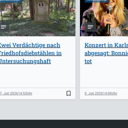
Zwei Verdächtige nach
Konzert in Karl
Friedhofsdiebstählen in
abgesagt: Bonnie
Untersuchungshaft
tot
bookmark_border
7. Juli 2026
14:53
9. Juli 2026
14:06