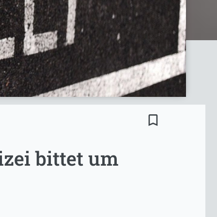
bookmark_border
zei bittet um