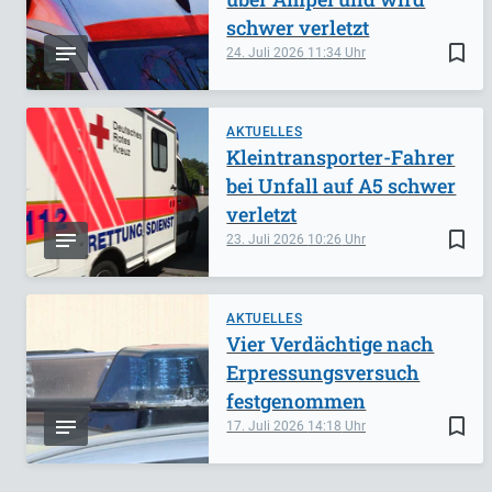
schwer verletzt
bookmark_border
24. Juli 2026
11:34
AKTUELLES
Kleintransporter-Fahrer
bei Unfall auf A5 schwer
verletzt
bookmark_border
23. Juli 2026
10:26
AKTUELLES
Vier Verdächtige nach
Erpressungsversuch
festgenommen
bookmark_border
17. Juli 2026
14:18