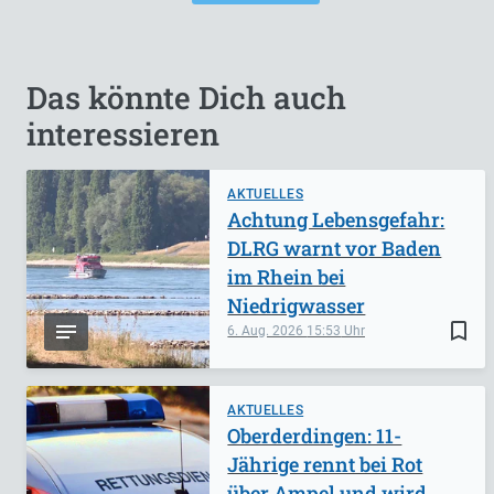
Das könnte Dich auch
interessieren
AKTUELLES
Achtung Lebensgefahr:
DLRG warnt vor Baden
im Rhein bei
Niedrigwasser
bookmark_border
6. Aug. 2026
15:53
AKTUELLES
Oberderdingen: 11-
Jährige rennt bei Rot
über Ampel und wird