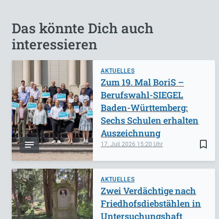
Das könnte Dich auch
interessieren
AKTUELLES
Zum 19. Mal BoriS –
Berufswahl-SIEGEL
Baden-Württemberg:
Sechs Schulen erhalten
Auszeichnung
bookmark_border
17. Juli 2026
15:20
AKTUELLES
Zwei Verdächtige nach
Friedhofsdiebstählen in
Untersuchungshaft