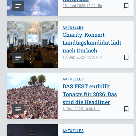
bookmark_border
25. Juni 2026
15:09
AKTUELLES
Charity-Konzert:
Landtagskandidat lädt
nach Durlach
bookmark_border
10. Dez. 2025
15:50
AKTUELLES
DAS FEST enthüllt
Topacts für 2026: Das
sind die Headliner
bookmark_border
6. Dez. 2025
10:00
AKTUELLES