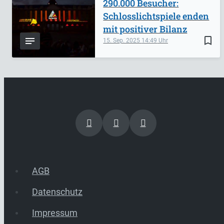
290.000 Besucher:
Schlosslichtspiele enden
mit positiver Bilanz
bookmark_border
15. Sep. 2025
14:49
AGB
Datenschutz
Impressum