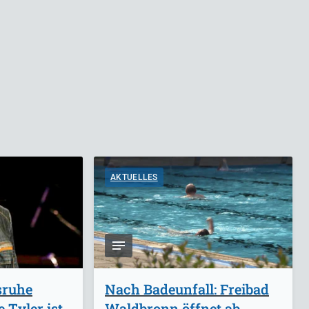
AKTUELLES
sruhe
Nach Badeunfall: Freibad
 Tyler ist
Waldbronn öffnet ab