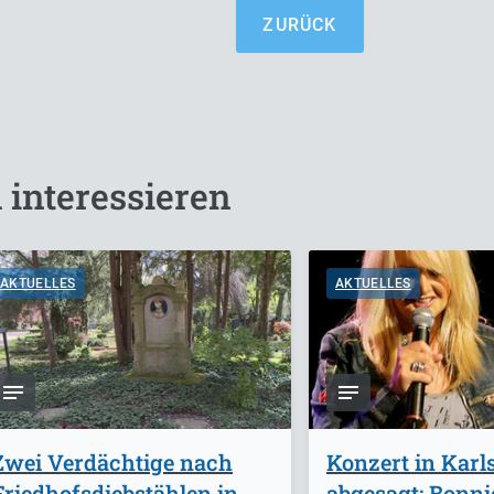
ZURÜCK
 interessieren
AKTUELLES
AKTUELLES
Zwei Verdächtige nach
Konzert in Karl
Friedhofsdiebstählen in
abgesagt: Bonnie