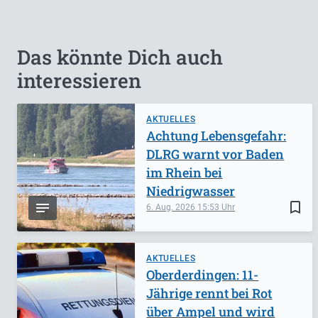
Das könnte Dich auch
interessieren
AKTUELLES
Achtung Lebensgefahr:
DLRG warnt vor Baden
im Rhein bei
Niedrigwasser
bookmark_border
6. Aug. 2026
15:53
AKTUELLES
Oberderdingen: 11-
Jährige rennt bei Rot
über Ampel und wird