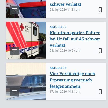
schwer verletzt
bookmark_border
24. Juli 2026
11:34
AKTUELLES
Kleintransporter-Fahrer
bei Unfall auf A5 schwer
verletzt
bookmark_border
23. Juli 2026
10:26
AKTUELLES
Vier Verdächtige nach
Erpressungsversuch
festgenommen
bookmark_border
17. Juli 2026
14:18