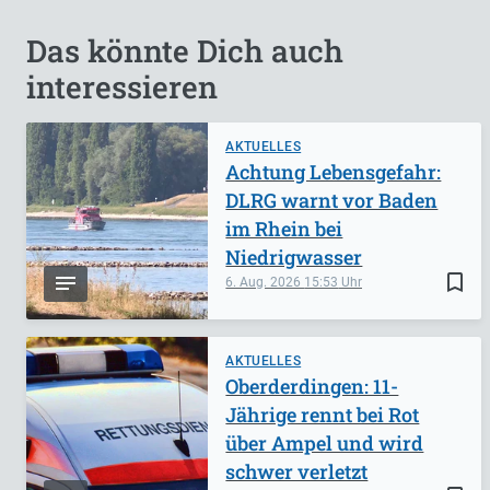
Das könnte Dich auch
interessieren
AKTUELLES
Achtung Lebensgefahr:
DLRG warnt vor Baden
im Rhein bei
Niedrigwasser
bookmark_border
6. Aug. 2026
15:53
AKTUELLES
Oberderdingen: 11-
Jährige rennt bei Rot
über Ampel und wird
schwer verletzt