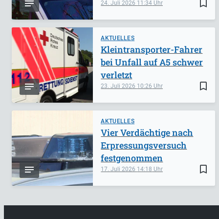
bookmark_border
24. Juli 2026
11:34
AKTUELLES
Kleintransporter-Fahrer
bei Unfall auf A5 schwer
verletzt
bookmark_border
23. Juli 2026
10:26
AKTUELLES
Vier Verdächtige nach
Erpressungsversuch
festgenommen
bookmark_border
17. Juli 2026
14:18