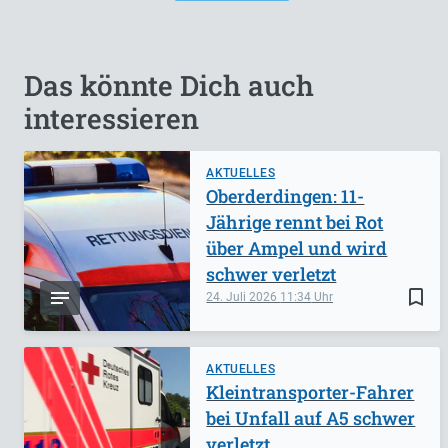
Das könnte Dich auch
interessieren
AKTUELLES
Oberderdingen: 11-
Jährige rennt bei Rot
über Ampel und wird
schwer verletzt
bookmark_border
24. Juli 2026
11:34
AKTUELLES
Kleintransporter-Fahrer
bei Unfall auf A5 schwer
verletzt