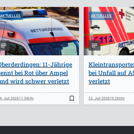
AKTUELLES
AKTUELLES
Oberderdingen: 11-Jährige
Kleintransporte
rennt bei Rot über Ampel
bei Unfall auf 
und wird schwer verletzt
verletzt
bookmark_border
4. Juli 2026
11:34
23. Juli 2026
10:26