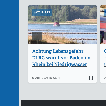
AKTUELLES
Achtung Lebensgefahr:
DLRG warnt vor Baden im
Rhein bei Niedrigwasser
bookmark_border
6. Aug. 2026
15:53
2