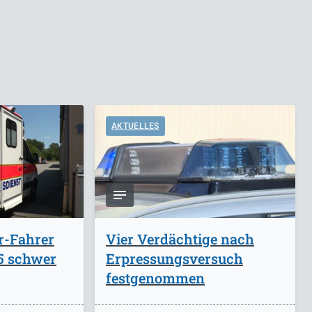
AKTUELLES
r-Fahrer
Vier Verdächtige nach
A5 schwer
Erpressungsversuch
festgenommen