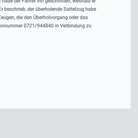
 habe der Fahrer ihn geschnitten, weshalb er
Er beschrieb, der überholende Sattelzug habe
 Zeugen, die den Überholvorgang oder das
lefonnummer 0721/944840 in Verbindung zu