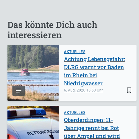
Das könnte Dich auch
interessieren
AKTUELLES
Achtung Lebensgefahr:
DLRG warnt vor Baden
im Rhein bei
Niedrigwasser
bookmark_border
6. Aug. 2026
15:53
AKTUELLES
Oberderdingen: 11-
Jährige rennt bei Rot
über Ampel und wird