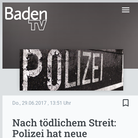
menu
bookmark_border
Do., 29.06.2017
, 13:51 Uhr
Nach tödlichem Streit:
Polizei hat neue