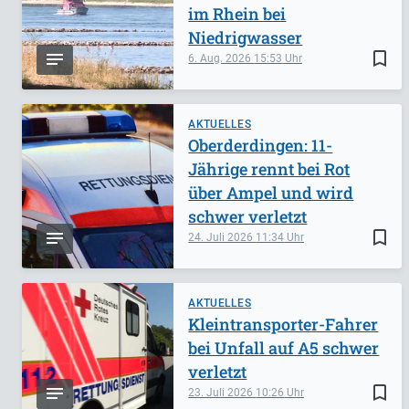
im Rhein bei
Niedrigwasser
bookmark_border
6. Aug. 2026
15:53
AKTUELLES
Oberderdingen: 11-
Jährige rennt bei Rot
über Ampel und wird
schwer verletzt
bookmark_border
24. Juli 2026
11:34
AKTUELLES
Kleintransporter-Fahrer
bei Unfall auf A5 schwer
verletzt
bookmark_border
23. Juli 2026
10:26