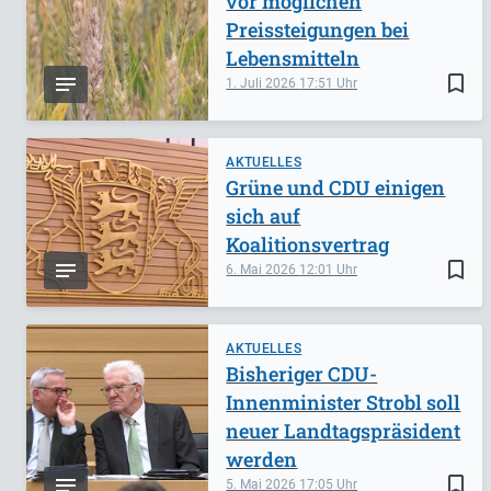
vor möglichen
Preissteigungen bei
Lebensmitteln
bookmark_border
1. Juli 2026
17:51
AKTUELLES
Grüne und CDU einigen
sich auf
Koalitionsvertrag
bookmark_border
6. Mai 2026
12:01
AKTUELLES
Bisheriger CDU-
Innenminister Strobl soll
neuer Landtagspräsident
werden
bookmark_border
5. Mai 2026
17:05