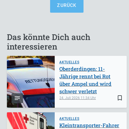
ZURÜCK
Das könnte Dich auch
interessieren
AKTUELLES
Oberderdingen: 11-
Jährige rennt bei Rot
über Ampel und wird
schwer verletzt
bookmark_border
24. Juli 2026
11:34
AKTUELLES
Kleintransporter-Fahrer