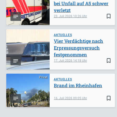
bei Unfall auf A5 schwer
verletzt
bookmark_border
23. Juli 2026
10:26
AKTUELLES
Vier Verdächtige nach
Erpressungsversuch
festgenommen
bookmark_border
17. Juli 2026
14:18
Privat
AKTUELLES
Brand im Rheinhafen
bookmark_border
16. Juli 2026
09:05