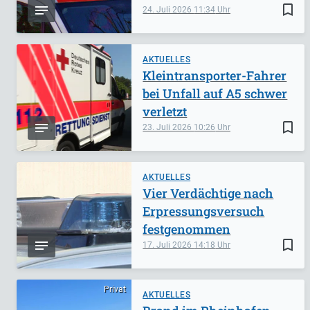
bookmark_border
24. Juli 2026
11:34
AKTUELLES
Kleintransporter-Fahrer
bei Unfall auf A5 schwer
verletzt
bookmark_border
23. Juli 2026
10:26
AKTUELLES
Vier Verdächtige nach
Erpressungsversuch
festgenommen
bookmark_border
17. Juli 2026
14:18
Privat
AKTUELLES