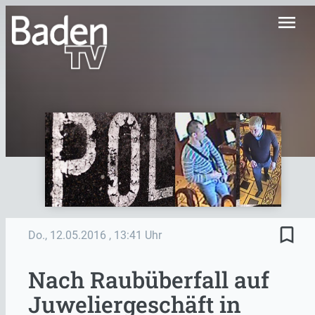
menu
bookmark_border
Do., 12.05.2016
, 13:41 Uhr
Nach Raubüberfall auf
Juweliergeschäft in