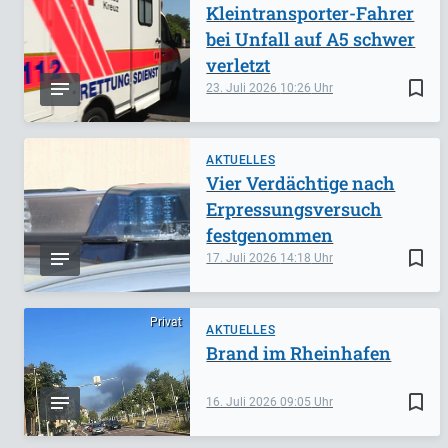
Kleintransporter-Fahrer
bei Unfall auf A5 schwer
verletzt
bookmark_border
23. Juli 2026
10:26
AKTUELLES
Vier Verdächtige nach
Erpressungsversuch
festgenommen
bookmark_border
17. Juli 2026
14:18
Privat
AKTUELLES
Brand im Rheinhafen
bookmark_border
16. Juli 2026
09:05