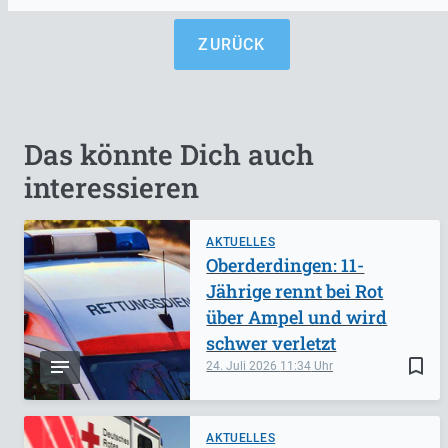
ZURÜCK
Das könnte Dich auch
interessieren
AKTUELLES
Oberderdingen: 11-
Jährige rennt bei Rot
über Ampel und wird
schwer verletzt
bookmark_border
24. Juli 2026
11:34
AKTUELLES