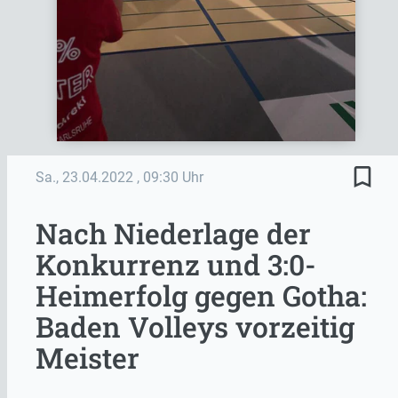
bookmark_border
Sa., 23.04.2022
, 09:30 Uhr
Nach Niederlage der
Konkurrenz und 3:0-
Heimerfolg gegen Gotha:
Baden Volleys vorzeitig
Meister