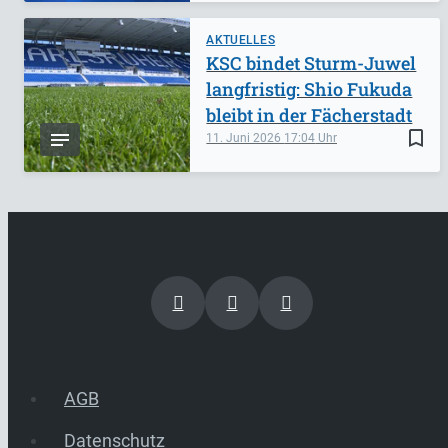
AKTUELLES
KSC bindet Sturm-Juwel
langfristig: Shio Fukuda
bleibt in der Fächerstadt
bookmark_border
11. Juni 2026
17:04
AGB
Datenschutz