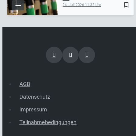
bookmark_border
24. Juli 2026
11:32
AGB
Datenschutz
Impressum
Teilnahmebedingungen