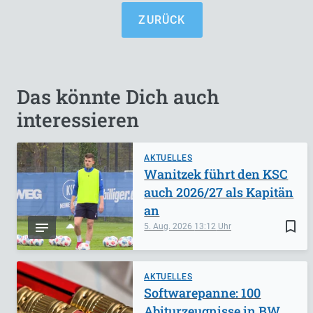
ZURÜCK
Das könnte Dich auch
interessieren
AKTUELLES
Wanitzek führt den KSC
auch 2026/27 als Kapitän
an
bookmark_border
5. Aug. 2026
13:12
AKTUELLES
Softwarepanne: 100
Abiturzeugnisse in BW