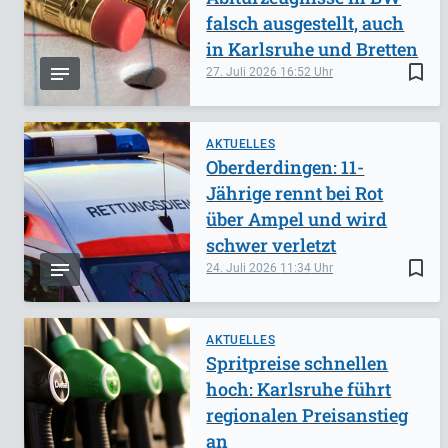
falsch ausgestellt, auch
in Karlsruhe und Bretten
bookmark_border
27. Juli 2026
16:52
AKTUELLES
Oberderdingen: 11-
Jährige rennt bei Rot
über Ampel und wird
schwer verletzt
bookmark_border
24. Juli 2026
11:34
AKTUELLES
Spritpreise schnellen
hoch: Karlsruhe führt
regionalen Preisanstieg
an