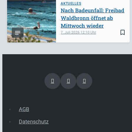
AKTUELLES
Nach Badeunfall: Freibad
Waldbronn öffnet ab
Mittwoch wieder
bookmark_border
7. Juli 2026
12:10
AGB
Datenschutz