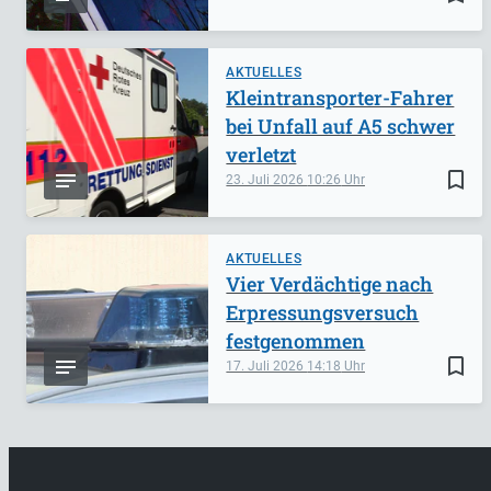
AKTUELLES
Kleintransporter-Fahrer
bei Unfall auf A5 schwer
verletzt
bookmark_border
23. Juli 2026
10:26
AKTUELLES
Vier Verdächtige nach
Erpressungsversuch
festgenommen
bookmark_border
17. Juli 2026
14:18