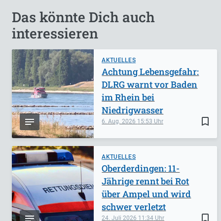
Das könnte Dich auch
interessieren
AKTUELLES
Achtung Lebensgefahr:
DLRG warnt vor Baden
im Rhein bei
Niedrigwasser
bookmark_border
6. Aug. 2026
15:53
AKTUELLES
Oberderdingen: 11-
Jährige rennt bei Rot
über Ampel und wird
schwer verletzt
bookmark_border
24. Juli 2026
11:34