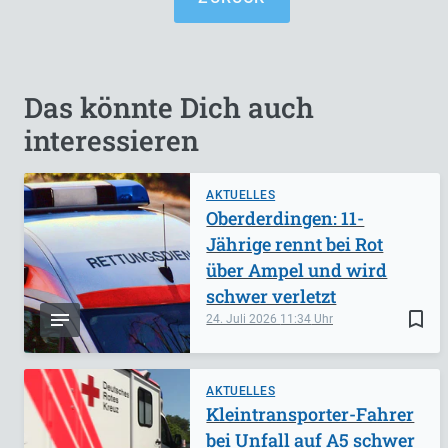
Das könnte Dich auch
interessieren
AKTUELLES
Oberderdingen: 11-
Jährige rennt bei Rot
über Ampel und wird
schwer verletzt
bookmark_border
24. Juli 2026
11:34
AKTUELLES
Kleintransporter-Fahrer
bei Unfall auf A5 schwer