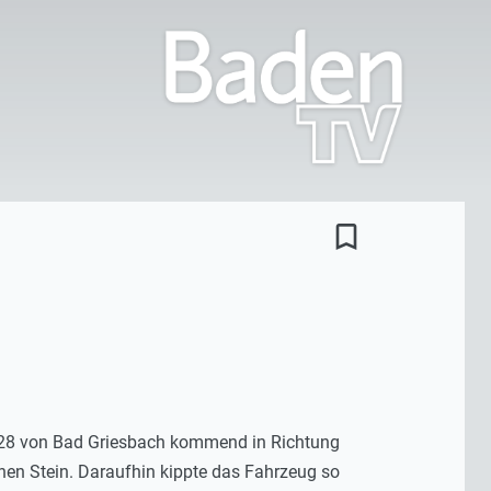
bookmark_border
B 28 von Bad Griesbach kommend in Richtung
inen Stein. Daraufhin kippte das Fahrzeug so