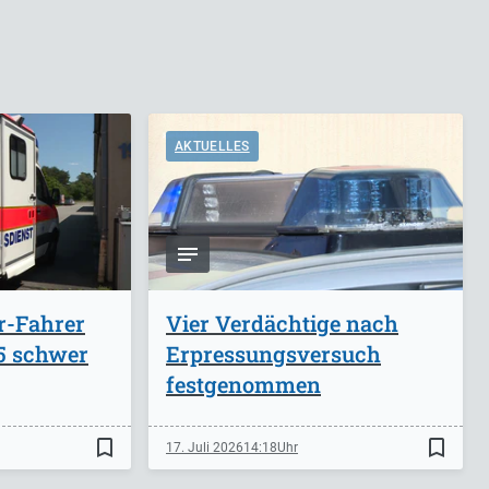
AKTUELLES
r-Fahrer
Vier Verdächtige nach
A5 schwer
Erpressungsversuch
festgenommen
bookmark_border
bookmark_border
17. Juli 2026
14:18