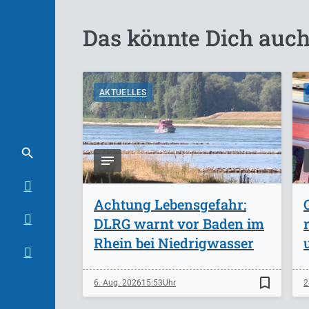
Das könnte Dich auch
AKTUELLES
Achtung Lebensgefahr:
DLRG warnt vor Baden im
Rhein bei Niedrigwasser
bookmark_border
6. Aug. 2026
15:53
2