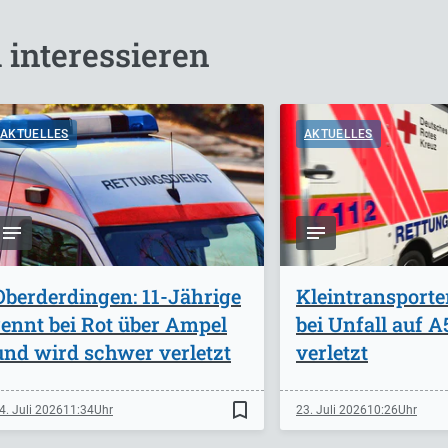
 interessieren
AKTUELLES
AKTUELLES
Oberderdingen: 11-Jährige
Kleintransporte
rennt bei Rot über Ampel
bei Unfall auf 
und wird schwer verletzt
verletzt
bookmark_border
4. Juli 2026
11:34
23. Juli 2026
10:26