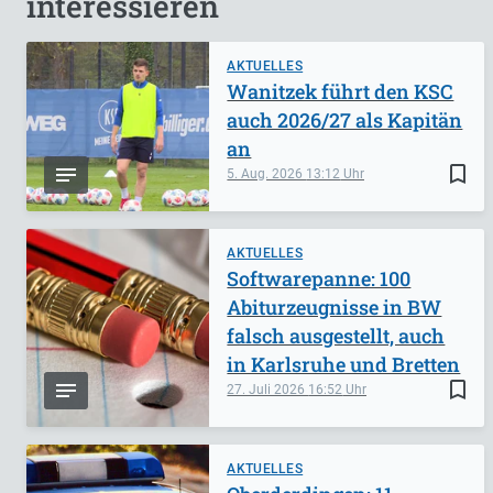
interessieren
AKTUELLES
Wanitzek führt den KSC
auch 2026/27 als Kapitän
an
bookmark_border
5. Aug. 2026
13:12
AKTUELLES
Softwarepanne: 100
Abiturzeugnisse in BW
falsch ausgestellt, auch
in Karlsruhe und Bretten
bookmark_border
27. Juli 2026
16:52
AKTUELLES